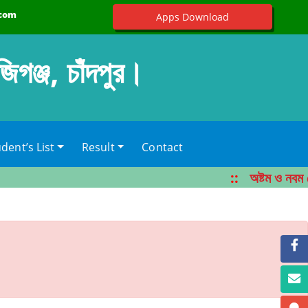
.com
Apps Download
জিগঞ্জ, চাঁদপুর।
dent’s List
Result
Contact
::
অষ্টম ও নবম শ