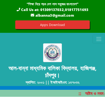
“শিক্ষা নিয়ে গড়ব দেশ লাল সবুজের বাংলাদেশ”
Call Us at:
01309137032,01817751693
albanna3@gmail.com
Apps Download
আল-বান্না মাধ্যমিক বালিকা বিদ্যালয়, হাজিগঞ্জ,
চাঁদপুর।
স্থাপিত: ২০০১ || ইআইআইএন: ১৩৭০৩২
::
অষ্টম ও নবম শ