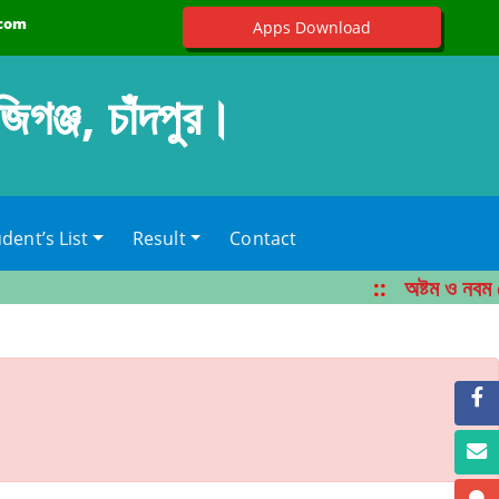
.com
Apps Download
জিগঞ্জ, চাঁদপুর।
dent’s List
Result
Contact
::
অষ্টম ও নবম শ