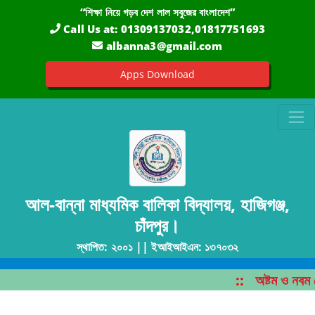
“শিক্ষা নিয়ে গড়ব দেশ লাল সবুজের বাংলাদেশ”
Call Us at:
01309137032,01817751693
albanna3@gmail.com
Apps Download
আল-বান্না মাধ্যমিক বালিকা বিদ্যালয়, হাজিগঞ্জ,
চাঁদপুর।
স্থাপিত: ২০০১ || ইআইআইএন: ১৩৭০৩২
::
অষ্টম ও নবম শ