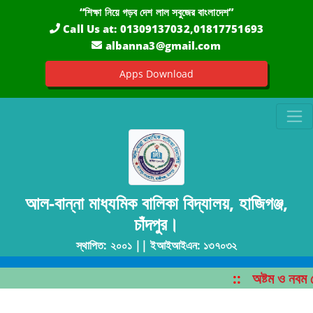
“শিক্ষা নিয়ে গড়ব দেশ লাল সবুজের বাংলাদেশ”
Call Us at:
01309137032,01817751693
albanna3@gmail.com
Apps Download
আল-বান্না মাধ্যমিক বালিকা বিদ্যালয়, হাজিগঞ্জ,
চাঁদপুর।
স্থাপিত: ২০০১ || ইআইআইএন: ১৩৭০৩২
::
অষ্টম ও নবম শ